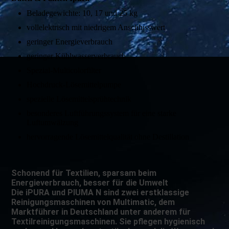
Beladegewichte: 10, 17 und 25 kg
vollelektrisch mit niedrigem Anschlusswert
geringer Energieverbrauch
geringer Kühlwasserverbrauch
Spezial-Multicolorfilter
Hochdruck-Lösemittelpumpe
spezielle Lösemittelsprühtechnik
besonderes Luftführungssystem für eine starke
Luftumwälzung
hervorragende Lösemittelqualität ohne Destillation
Schonend für Textilien, sparsam beim
Energieverbrauch, besser für die Umwelt
Die iPURA und PIUMA N sind zwei erstklassige
Reinigungsmaschinen von Multimatic, dem
Marktführer in Deutschland unter anderem für
Textilreinigungsmaschinen. Sie pflegen hygienisch