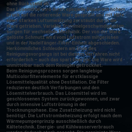
ohne Rückstand ab.
Das Lösemittel wird durch spezielle Düsen mit hohem
Druck auf die rotierende Ware gesprüht und mit Hilfe
einer starken Luftumwälzung zerstäubt durch die
Ware getrieben. Variable Trommelgeschwindigkeiten
sorgen für wechselnde Mechanik. Der von der Ware
gelöste Schmutz wird vom Luftstrom mitgerissen
und in der Nadelfänger-Filter-Einheit abgeschieden.
Herkömmliches Schleudern am Ende des
Reinigungsvorgangs ist bei diesem Verfahren nicht
erforderlich – auch das spart Energie. Die Ware wird
unmittelbar nach dem Reinigen getrocknet.
Beim Reinigungsprozess sorgen langlebige
Multicolorfilterelemente für erstklassige
Lösemittelqualität ohne Destillation. Die Filter
reduzieren deutlich Verfärbungen und den
Lösemittelverbrauch. Das Lösemittel wird im
geschlossenen System zurückgewonnen, und zwar
durch intensive Luftströmung in der
Trocknungsphase. Eine Zusatzheizung wird nicht
benötigt. Die Luftstrombeheizung erfolgt nach dem
Wärmepumpenprinzip ausschließlich durch
Kältetechnik. Energie- und Kühlwasserverbrauch