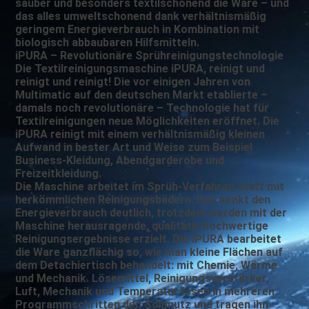
sauber und besonders textilschonend die Ware – und
das alles umweltschonend dank verhältnismäßig
geringem Energieverbrauch in Kombination mit
biologisch abbaubaren Hilfsmitteln.
iPURA – Revolutionäre Sprühreinigungstechnologie
Die Textilreinigungsmaschine iPURA, reinigt und
reinigt und reinigt! Die vor einigen Jahren von
Multimatic auf den deutschen Markt etablierte –
damals noch revolutionäre – Technologie hat für
Textilreinigungen neue Möglichkeiten eröffnet. Die
iPURA reinigt mit einem verhältnismäßig kleinen
Aufwand in bester Art und Weise zum Beispiel
Business-Kleidung, Abendgarderobe und
Freizeitkleidung.
Die Maschine arbeitet im Sprüh-Verfahren statt mit
herkömmlichen Reinigungsbädern. Das senkt den
Energieverbrauch deutlich, trotzdem werden mit der
Maschine herausragende, qualitativ hochwertige
Reinigungsergebnisse erzielt. Die iPURA bearbeitet
die Ware ganzflächig so, wie man kleine Flächen auf
dem Detachiertisch behandelt: mit Chemie, Wärme
und Mechanik. Lösemittel, Reinigungsverstärker,
Luft, Mechanik und Temperatur lösen in mehreren
Programmschritten den Schmutz und tragen ihn