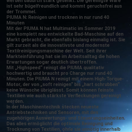
werden dadurch stark gesenkt. Die gereinigte Ware
ist sehr bügelfreundlich und kommt geruchsfrei aus
der Trommel.
PIUMA N: Reinigen und trocknen in nur rund 40
Minuten
Mit der PIUMA N hat Multimatic im Sommer 2019
eine komplett neu entwickelte Bad-Maschine auf den
Markt gebracht, die ebenfalls bislang einmalig ist. Sie
gilt zurzeit als die innovativste und modernste
Textilreinigungsmaschine der Welt. Seit ihrer
Markteinführung hat sie im Arbeitsalltag die hohen
Erwartungen sogar deutlich übertroffen.
Mit „Highspeed“ reinigt die PIUMA qualitativ
hochwertig und braucht pro Charge nur rund 40
Minuten. Die PIUMA N reinigt mit einem High-Torque-
Motor, der von „soft reinigen“ bis „hart schrubben“
keine Wünsche übriglässt. Somit können feinste
Textilien wie auch stärkste Verfleckungen gereinigt
werden.
In der Maschinentechnik stecken neueste
Antriebstechniken und Sensoren, mit den
zugehörigen Auswertungs- und Steuerungseinheiten.
Das alles ermöglicht die optimale Reinigung und
Trocknung von Textilien, ohne sie unnötig innerhalb