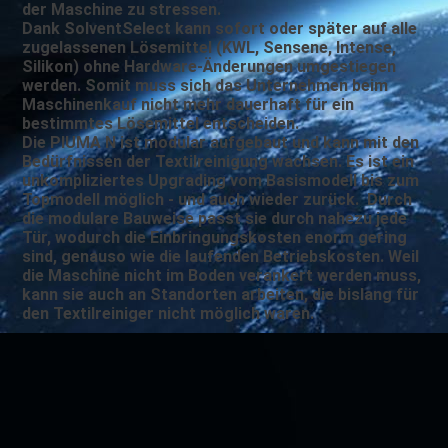
der Maschine zu stressen.
Dank SolventSelect kann sofort oder später auf alle
zugelassenen Lösemittel (KWL, Sensene, Intense,
Silikon) ohne Hardware-Änderungen umgestiegen
werden. Somit muss sich das Unternehmen beim
Maschinenkauf nicht mehr dauerhaft für ein
bestimmtes Lösemittel entscheiden.
Die PIUMA N ist modular aufgebaut und kann mit den
Bedürfnissen der Textilreinigung wachsen. Es ist ein
unkompliziertes Upgrading vom Basismodell bis zum
Topmodell möglich - und auch wieder zurück. Durch
die modulare Bauweise passt sie durch nahezu jede
Tür, wodurch die Einbringungskosten enorm gering
sind, genauso wie die laufenden Betriebskosten. Weil
die Maschine nicht im Boden verankert werden muss,
kann sie auch an Standorten arbeiten, die bislang für
den Textilreiniger nicht möglich waren.