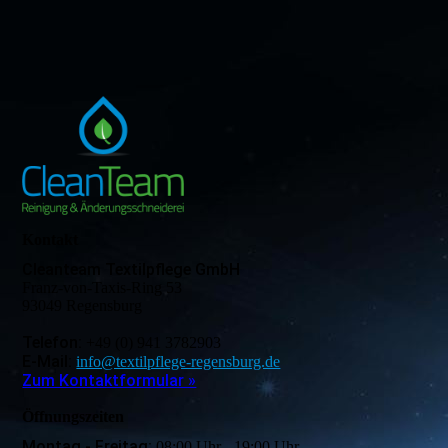
Kontakt
Cleanteam Textilpflege GmbH
Franz-von-Taxis-Ring 53
93049 Regensburg
Telefon:
+49 (0) 941 3782903
E-Mail:
info@textilpflege-regensburg.de
Zum Kontaktformular »
Öffnungszeiten
Montag - Freitag:
08:00 Uhr - 19:00 Uhr