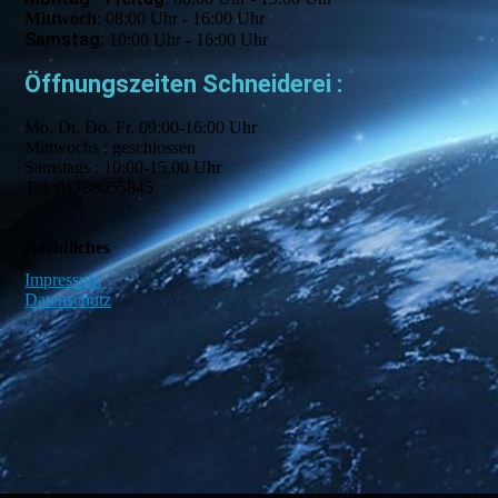
Mittwoch
: 08:00 Uhr - 16:00 Uhr
Samstag:
10:00 Uhr - 16:00 Uhr
Öffnungszeiten Schneiderei :
Mo, Di, Do, Fr. 09:00-16:00 Uhr
Mittwochs : geschlossen
Samstags : 10:00-15.00 Uhr
Tel. 01788055845
Rechtliches
Impressum
Datenschutz